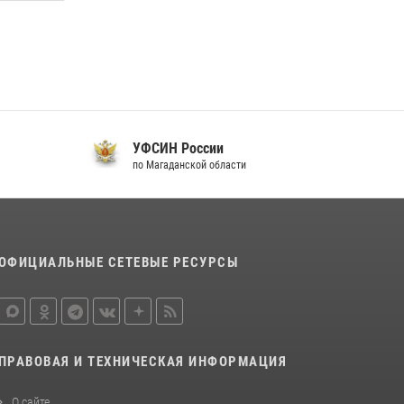
20 июля 2026, 04:02
8
Кинологический тандем из Магадана
завоевал бронзу на соревнованиях
Восточного округа Росгвардии
15 июля 2026, 04:34
5
УФСИН России
по Магаданской области
п
ОФИЦИАЛЬНЫЕ СЕТЕВЫЕ РЕСУРСЫ
ПРАВОВАЯ И ТЕХНИЧЕСКАЯ ИНФОРМАЦИЯ
О сайте