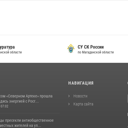
уратура
СУ СК России
анской области
по Магаданской области
И
НАВИГАЦИЯ
ком «Северном Артеке» прошла
Новости
дись энергией с Росг...
Карта сайта
 07:02
цы пресекли антиобщественное
естных жителей на ул...