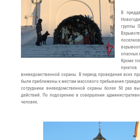
В предд
Новогодн
группы 
Взрывот
поселко
взрывооп
опасных 
Кроме то
пунктов
вневедомственной охраны. В период проведения всех пр
были приближены к местам массового пребывания граждан
сотрудники вневедомственной охраны более 50 раз в
действий. По подозрению в совершении административн
человек.