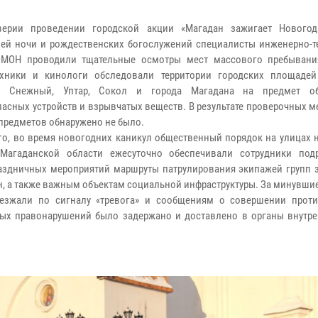
верии проведении городской акции «Магадан зажигает Новогод
ей ночи и рождественских богослужений специалисты инженерно-т
ОМОН проводили тщательные осмотры мест массового пребывани
ехники и кинологи обследовали территории городских площаде
в Снежный, Уптар, Сокол и города Магадана на предмет об
асных устройств и взрывчатых веществ. В результате проверочных 
предметов обнаружено не было.
го, во время новогодних каникул общественный порядок на улицах 
 Магаданской области ежесуточно обеспечивали сотрудники под
аздничных мероприятий маршруты патрулирования экипажей групп 
, а также важным объектам социальной инфраструктуры. За минувши
ыезжали по сигналу «тревога» и сообщениям о совершении прот
ых правонарушений было задержано и доставлено в органы внутре