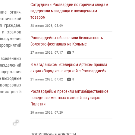
Сотрудники Росгвардии по горячим следам
задержали магаданца с похищенным
ние огни»,
товаром
ехнической
я граждан.
28 июля 2026, 05:09
й и храмов
Росгвардейцы обеспечили безопасность
наружения
Золотого фестиваля на Колыме
мероприятий
27 июля 2026, 07:17
7
населенных
В магаданском «Северном Артеке» прошла
разделений
акция «Зарядись энергией с Росгвардией»
задержания
е выходные
21 июля 2026, 07:02
8
ивоправных
нних дел 5
Росгвардейцы пресекли антиобщественное
поведение местных жителей на улицах
Палатки
20 июля 2026, 07:29
Руководство Управления Росгвардии по
Магаданской области поздравило
ПОПУЛЯРНЫЕ НОВОСТИ