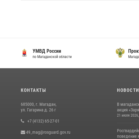
УМВД России
Прок
по Магаданской области
Магад
КОНТАКТЫ
НОВОСТ
685000, г. Магадан,
В магаданс
ул. Гагарина д. 26 г
акция «Заря
21 июля 2026,
+7 (4132) 65-27-01
Росгвардей
49_mag@rosguard.gov.ru
поведение м