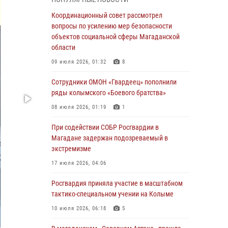
подшефных кадет с победой в «Зарнице 2.0»
Координационный совет рассмотрел
20 июля 2026, 04:02
8
вопросы по усилению мер безопасности
объектов социальной сферы Магаданской
При содействии СОБР Росгвардии в
области
Магадане задержан подозреваемый в
экстремизме
09 июля 2026, 01:32
8
17 июля 2026, 04:06
Сотрудники ОМОН «Гвардеец» пополнили
ряды колымского «Боевого братства»
«Каникулы с Росгвардией» продолжаются на
Колыме
08 июля 2026, 01:19
1
16 июля 2026, 03:27
6
При содействии СОБР Росгвардии в
Магадане задержан подозреваемый в
Начальник Главного штаба – первый
экстремизме
заместитель директора Росгвардии Герой
России генерал-полковник Сергей Бойко
17 июля 2026, 04:06
поздравил связистов Росгвардии с
профессиональным праздником
Росгвардия приняла участие в масштабном
тактико-специальном учении на Колыме
15 июля 2026, 06:21
10 июля 2026, 06:18
5
Кинологический тандем из Магадана
завоевал бронзу на соревнованиях