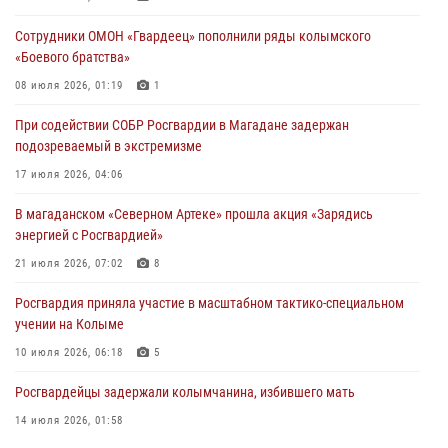
16 июля 2026, 03:27
6
Сотрудники ОМОН «Гвардеец» пополнили ряды колымского
«Боевого братства»
Начальник Главного штаба – первый заместитель директора
Росгвардии Герой России генерал-полковник Сергей Бойко
08 июля 2026, 01:19
1
поздравил связистов Росгвардии с профессиональным праздником
При содействии СОБР Росгвардии в Магадане задержан
15 июля 2026, 06:21
подозреваемый в экстремизме
Кинологический тандем из Магадана завоевал бронзу на
17 июля 2026, 04:06
соревнованиях Восточного округа Росгвардии
В магаданском «Северном Артеке» прошла акция «Зарядись
15 июля 2026, 04:34
5
энергией с Росгвардией»
21 июля 2026, 07:02
8
Росгвардия приняла участие в масштабном тактико-специальном
учении на Колыме
10 июля 2026, 06:18
5
Росгвардейцы задержали колымчанина, избившего мать
14 июля 2026, 01:58