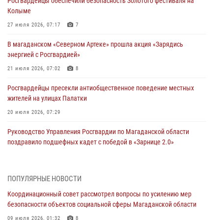
Росгвардейцы обеспечили безопасность Золотого фестиваля на
Колыме
27 июля 2026, 07:17
7
В магаданском «Северном Артеке» прошла акция «Зарядись
энергией с Росгвардией»
21 июля 2026, 07:02
8
Росгвардейцы пресекли антиобщественное поведение местных
жителей на улицах Палатки
20 июля 2026, 07:29
Руководство Управления Росгвардии по Магаданской области
поздравило подшефных кадет с победой в «Зарнице 2.0»
20 июля 2026, 04:02
8
При содействии СОБР Росгвардии в Магадане задержан
ПОПУЛЯРНЫЕ НОВОСТИ
подозреваемый в экстремизме
Координационный совет рассмотрел вопросы по усилению мер
17 июля 2026, 04:06
безопасности объектов социальной сферы Магаданской области
«Каникулы с Росгвардией» продолжаются на Колыме
09 июля 2026, 01:32
8