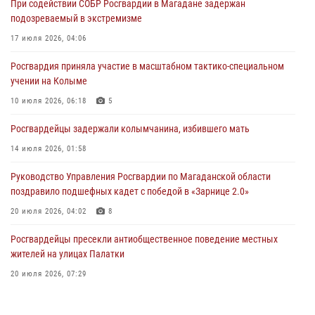
При содействии СОБР Росгвардии в Магадане задержан
подозреваемый в экстремизме
Начальник Главного штаба – первый заместитель директора
Росгвардии Герой России генерал-полковник Сергей Бойко
17 июля 2026, 04:06
поздравил связистов Росгвардии с профессиональным праздником
Росгвардия приняла участие в масштабном тактико-специальном
15 июля 2026, 06:21
учении на Колыме
Кинологический тандем из Магадана завоевал бронзу на
10 июля 2026, 06:18
5
соревнованиях Восточного округа Росгвардии
Росгвардейцы задержали колымчанина, избившего мать
15 июля 2026, 04:34
5
14 июля 2026, 01:58
Руководство Управления Росгвардии по Магаданской области
поздравило подшефных кадет с победой в «Зарнице 2.0»
20 июля 2026, 04:02
8
Росгвардейцы пресекли антиобщественное поведение местных
жителей на улицах Палатки
20 июля 2026, 07:29
«Каникулы с Росгвардией» продолжаются на Колыме