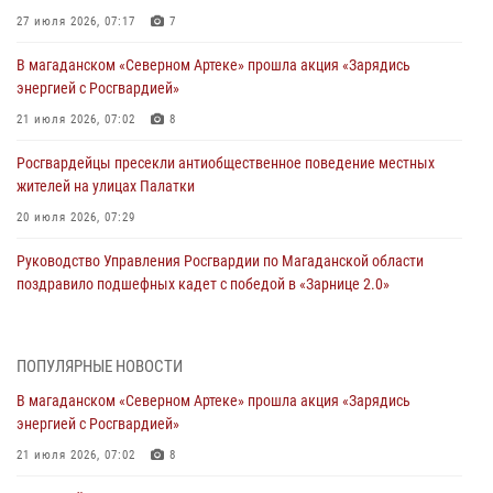
27 июля 2026, 07:17
7
В магаданском «Северном Артеке» прошла акция «Зарядись
энергией с Росгвардией»
21 июля 2026, 07:02
8
Росгвардейцы пресекли антиобщественное поведение местных
жителей на улицах Палатки
20 июля 2026, 07:29
Руководство Управления Росгвардии по Магаданской области
поздравило подшефных кадет с победой в «Зарнице 2.0»
20 июля 2026, 04:02
8
При содействии СОБР Росгвардии в Магадане задержан
ПОПУЛЯРНЫЕ НОВОСТИ
подозреваемый в экстремизме
В магаданском «Северном Артеке» прошла акция «Зарядись
17 июля 2026, 04:06
энергией с Росгвардией»
«Каникулы с Росгвардией» продолжаются на Колыме
21 июля 2026, 07:02
8
16 июля 2026, 03:27
6