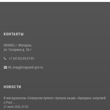
07 июля 2026, 07:03
2
Руководство Управления Росгвардии по Магаданской области
поздравило подшефных кадет с победой в «Зарнице 2.0»
20 июля 2026, 04:02
8
КОНТАКТЫ
Кинологический тандем из Магадана завоевал бронзу на
соревнованиях Восточного округа Росгвардии
685000, г. Магадан,
15 июля 2026, 04:34
5
ул. Гагарина д. 26 г
+7 (4132) 65-27-01
49_mag@rosguard.gov.ru
НОВОСТИ
В магаданском «Северном Артеке» прошла акция «Зарядись энергией
с Росг...
21 июля 2026, 07:02