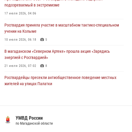
15 июля 2026, 06:21
подозреваемый в экстремизме
Кинологический тандем из Магадана завоевал бронзу на
17 июля 2026, 04:06
соревнованиях Восточного округа Росгвардии
Росгвардия приняла участие в масштабном тактико-специальном
15 июля 2026, 04:34
5
учении на Колыме
10 июля 2026, 06:18
5
В магаданском «Северном Артеке» прошла акция «Зарядись
энергией с Росгвардией»
21 июля 2026, 07:02
8
Росгвардейцы пресекли антиобщественное поведение местных
жителей на улицах Палатки
20 июля 2026, 07:29
Росгвардейцы задержали колымчанина, избившего мать
14 июля 2026, 01:58
УМВД России
Магаданские "Ястребы" стали победителями "Зарницы 2.0" на
по Магаданской области
Дальнем Востоке