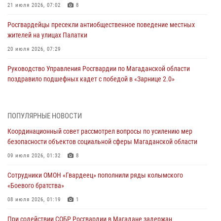
21 июля 2026, 07:02
8
Росгвардейцы пресекли антиобщественное поведение местных
жителей на улицах Палатки
20 июля 2026, 07:29
Руководство Управления Росгвардии по Магаданской области
поздравило подшефных кадет с победой в «Зарнице 2.0»
20 июля 2026, 04:02
8
При содействии СОБР Росгвардии в Магадане задержан
ПОПУЛЯРНЫЕ НОВОСТИ
подозреваемый в экстремизме
Координационный совет рассмотрел вопросы по усилению мер
17 июля 2026, 04:06
безопасности объектов социальной сферы Магаданской области
«Каникулы с Росгвардией» продолжаются на Колыме
09 июля 2026, 01:32
8
16 июля 2026, 03:27
6
Сотрудники ОМОН «Гвардеец» пополнили ряды колымского
«Боевого братства»
Начальник Главного штаба – первый заместитель директора
Росгвардии Герой России генерал-полковник Сергей Бойко
08 июля 2026, 01:19
1
поздравил связистов Росгвардии с профессиональным праздником
При содействии СОБР Росгвардии в Магадане задержан