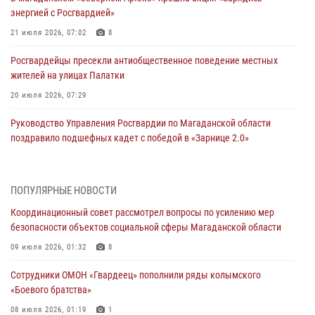
энергией с Росгвардией»
21 июля 2026, 07:02
8
Росгвардейцы пресекли антиобщественное поведение местных
жителей на улицах Палатки
20 июля 2026, 07:29
Руководство Управления Росгвардии по Магаданской области
поздравило подшефных кадет с победой в «Зарнице 2.0»
20 июля 2026, 04:02
8
При содействии СОБР Росгвардии в Магадане задержан
ПОПУЛЯРНЫЕ НОВОСТИ
подозреваемый в экстремизме
Координационный совет рассмотрел вопросы по усилению мер
17 июля 2026, 04:06
безопасности объектов социальной сферы Магаданской области
«Каникулы с Росгвардией» продолжаются на Колыме
09 июля 2026, 01:32
8
16 июля 2026, 03:27
6
Сотрудники ОМОН «Гвардеец» пополнили ряды колымского
«Боевого братства»
Начальник Главного штаба – первый заместитель директора
Росгвардии Герой России генерал-полковник Сергей Бойко
08 июля 2026, 01:19
1