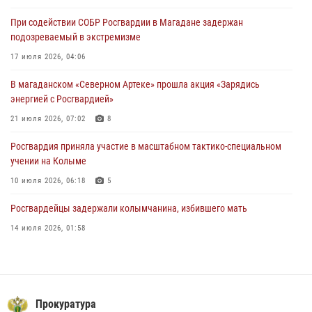
поздравил связистов Росгвардии с профессиональным праздником
При содействии СОБР Росгвардии в Магадане задержан
15 июля 2026, 06:21
подозреваемый в экстремизме
Кинологический тандем из Магадана завоевал бронзу на
17 июля 2026, 04:06
соревнованиях Восточного округа Росгвардии
В магаданском «Северном Артеке» прошла акция «Зарядись
15 июля 2026, 04:34
5
энергией с Росгвардией»
21 июля 2026, 07:02
8
Росгвардия приняла участие в масштабном тактико-специальном
учении на Колыме
10 июля 2026, 06:18
5
Росгвардейцы задержали колымчанина, избившего мать
14 июля 2026, 01:58
Росгвардейцы пресекли антиобщественное поведение местных
жителей на улицах Палатки
20 июля 2026, 07:29
Прокуратура