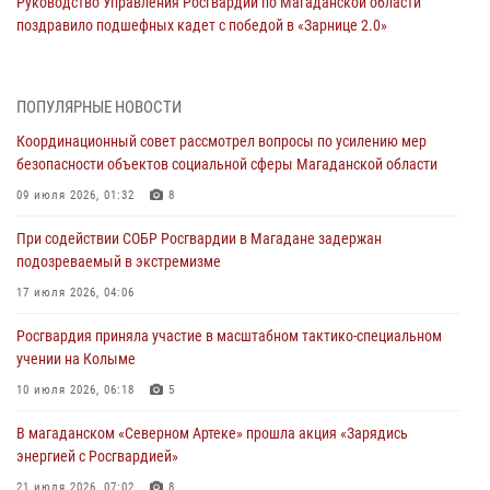
Руководство Управления Росгвардии по Магаданской области
поздравило подшефных кадет с победой в «Зарнице 2.0»
20 июля 2026, 04:02
8
При содействии СОБР Росгвардии в Магадане задержан
ПОПУЛЯРНЫЕ НОВОСТИ
подозреваемый в экстремизме
Координационный совет рассмотрел вопросы по усилению мер
17 июля 2026, 04:06
безопасности объектов социальной сферы Магаданской области
«Каникулы с Росгвардией» продолжаются на Колыме
09 июля 2026, 01:32
8
16 июля 2026, 03:27
6
При содействии СОБР Росгвардии в Магадане задержан
подозреваемый в экстремизме
Начальник Главного штаба – первый заместитель директора
Росгвардии Герой России генерал-полковник Сергей Бойко
17 июля 2026, 04:06
поздравил связистов Росгвардии с профессиональным праздником
Росгвардия приняла участие в масштабном тактико-специальном
15 июля 2026, 06:21
учении на Колыме
Кинологический тандем из Магадана завоевал бронзу на
10 июля 2026, 06:18
5
соревнованиях Восточного округа Росгвардии
В магаданском «Северном Артеке» прошла акция «Зарядись
15 июля 2026, 04:34
5
энергией с Росгвардией»
21 июля 2026, 07:02
8