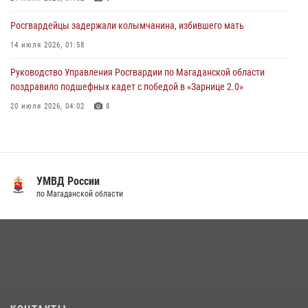
Росгвардейцы задержали колымчанина, избившего мать
14 июля 2026, 01:58
Руководство Управления Росгвардии по Магаданской области
поздравило подшефных кадет с победой в «Зарнице 2.0»
20 июля 2026, 04:02
8
Росгвардейцы пресекли антиобщественное поведение местных
жителей на улицах Палатки
20 июля 2026, 07:29
УМВД России
Кинологический тандем из Магадана завоевал бронзу на
по Магаданской области
соревнованиях Восточного округа Росгвардии
15 июля 2026, 04:34
5
«Каникулы с Росгвардией» продолжаются на Колыме
16 июля 2026, 03:27
6
Росгвардейцы стали призерами первенства «Динамо» по