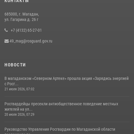
КОНТАКТЫ
служебному биатлону в Магадане
13 июля 2026, 07:31
8
685000, г. Магадан,
ул. Гагарина д. 26 г
+7 (4132) 65-27-01
49_mag@rosguard.gov.ru
НОВОСТИ
В магаданском «Северном Артеке» прошла акция «Зарядись энергией
с Росг...
21 июля 2026, 07:02
Росгвардейцы пресекли антиобщественное поведение местных
жителей на ул...
20 июля 2026, 07:29
Руководство Управления Росгвардии по Магаданской области