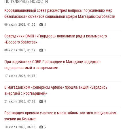
ПОПУЛЯРНЫЕ НОВОСТИ
подозреваемый в экстремизме
Координационный совет рассмотрел вопросы по усилению мер
17 июля 2026, 04:06
безопасности объектов социальной сферы Магаданской области
«Каникулы с Росгвардией» продолжаются на Колыме
09 июля 2026, 01:32
8
16 июля 2026, 03:27
6
Сотрудники ОМОН «Гвардеец» пополнили ряды колымского
«Боевого братства»
Начальник Главного штаба – первый заместитель директора
Росгвардии Герой России генерал-полковник Сергей Бойко
08 июля 2026, 01:19
1
поздравил связистов Росгвардии с профессиональным праздником
При содействии СОБР Росгвардии в Магадане задержан
15 июля 2026, 06:21
подозреваемый в экстремизме
Кинологический тандем из Магадана завоевал бронзу на
17 июля 2026, 04:06
соревнованиях Восточного округа Росгвардии
В магаданском «Северном Артеке» прошла акция «Зарядись
15 июля 2026, 04:34
5
энергией с Росгвардией»
21 июля 2026, 07:02
8
Росгвардия приняла участие в масштабном тактико-специальном
учении на Колыме
10 июля 2026, 06:18
5