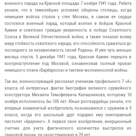
военного парада на Красной площади 7 ноября 1941 года. Ребята
узнали, что в тяжелейших условиях обороны столицы, когда
немецкие войска стояли у стен Москвы, в самом ее сердце
состоялся военный парад, который вселил в бойцов Красной
Армии и советских граждан уверенность в победе Советского
Союза в Великой Отечественной войне, а также показал всему
миру стойкость советского народа, его способность сражаться до
последнего за независимость своей Родины. И уже чуть меньше
месяца спустя, 5 декабря 1941 года, Красная Армия перешла в
контрнаступление под Москвой, ознаменовав полный провал
немецкого плана «Барбаросса» и тактики молниеносной войны.
Так же, военнослужащий рассказал ученикам профильного 7 «А»
класса об интересных фактах биографии великого оружейного
конструктора Михаила Тимофеевича Калашникова, которому 10
ноября исполнилось бы 105 лет. Юные росгвардейцы узнали, что
впервые знаменитый изобретатель познакомился с оружием в 9
классе, когда его школьный друг подарил ему неисправный
пистолет «браунинг». А первое свое изобретение, инерционный
счетчик для учета фактического количества выстрелов из
танковой пушки, он сконструировал в 20 лет.