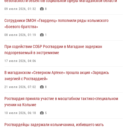
безопасности объектов социальной сферы Магаданской области
«Каникулы с Росгвардией» продолжаются на Колыме
09 июля 2026, 01:32
8
16 июля 2026, 03:27
6
Сотрудники ОМОН «Гвардеец» пополнили ряды колымского
«Боевого братства»
Начальник Главного штаба – первый заместитель директора
Росгвардии Герой России генерал-полковник Сергей Бойко
08 июля 2026, 01:19
1
поздравил связистов Росгвардии с профессиональным праздником
При содействии СОБР Росгвардии в Магадане задержан
15 июля 2026, 06:21
подозреваемый в экстремизме
Кинологический тандем из Магадана завоевал бронзу на
17 июля 2026, 04:06
соревнованиях Восточного округа Росгвардии
В магаданском «Северном Артеке» прошла акция «Зарядись
15 июля 2026, 04:34
5
энергией с Росгвардией»
21 июля 2026, 07:02
8
Росгвардия приняла участие в масштабном тактико-специальном
учении на Колыме
10 июля 2026, 06:18
5
Росгвардейцы задержали колымчанина, избившего мать