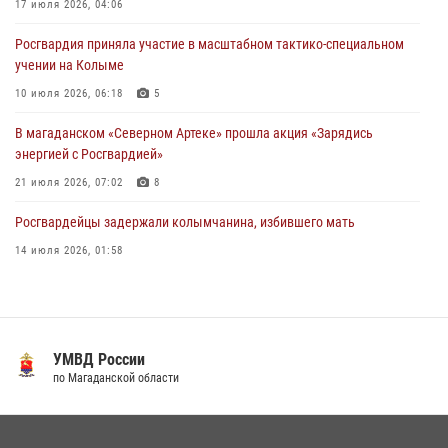
Кинологический тандем из Магадана завоевал бронзу на
17 июля 2026, 04:06
соревнованиях Восточного округа Росгвардии
Росгвардия приняла участие в масштабном тактико-специальном
15 июля 2026, 04:34
5
учении на Колыме
10 июля 2026, 06:18
5
В магаданском «Северном Артеке» прошла акция «Зарядись
энергией с Росгвардией»
21 июля 2026, 07:02
8
Росгвардейцы задержали колымчанина, избившего мать
14 июля 2026, 01:58
Росгвардейцы пресекли антиобщественное поведение местных
жителей на улицах Палатки
20 июля 2026, 07:29
УМВД России
Магаданские "Ястребы" стали победителями "Зарницы 2.0" на
по Магаданской области
Дальнем Востоке
07 июля 2026, 07:03
2