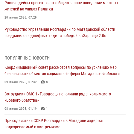
Росгвардейцы пресекли антиобщественное поведение местных
жителей на улицах Палатки
20 июля 2026, 07:29
Руководство Управления Росгвардии по Магаданской области
поздравило подшефных кадет с победой в «Зарнице 2.0»
20 июля 2026, 04:02
8
При содействии СОБР Росгвардии в Магадане задержан
ПОПУЛЯРНЫЕ НОВОСТИ
подозреваемый в экстремизме
Координационный совет рассмотрел вопросы по усилению мер
17 июля 2026, 04:06
безопасности объектов социальной сферы Магаданской области
«Каникулы с Росгвардией» продолжаются на Колыме
09 июля 2026, 01:32
8
16 июля 2026, 03:27
6
Сотрудники ОМОН «Гвардеец» пополнили ряды колымского
«Боевого братства»
Начальник Главного штаба – первый заместитель директора
Росгвардии Герой России генерал-полковник Сергей Бойко
08 июля 2026, 01:19
1
поздравил связистов Росгвардии с профессиональным праздником
При содействии СОБР Росгвардии в Магадане задержан
15 июля 2026, 06:21
подозреваемый в экстремизме