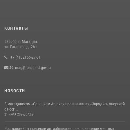
Руководство Управления Росгвардии по Магаданской области
поздравило подшефных кадет с победой в «Зарнице 2.0»
20 июля 2026, 04:02
8
КОНТАКТЫ
Кинологический тандем из Магадана завоевал бронзу на
соревнованиях Восточного округа Росгвардии
685000, г. Магадан,
15 июля 2026, 04:34
5
ул. Гагарина д. 26 г
+7 (4132) 65-27-01
49_mag@rosguard.gov.ru
НОВОСТИ
В магаданском «Северном Артеке» прошла акция «Зарядись энергией
с Росг...
21 июля 2026, 07:02
Росгвардейцы пресекли антиобщественное поведение местных