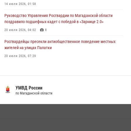
14 июля 2026, 01:58
Руководство Управления Росгвардии по Магаданской области
поздравило подшефных кадет с победой в «Зарнице 2.0»
20 июля 2026, 04:02
8
Росгвардейцы пресекли антиобщественное поведение местных
жителей на улицах Палатки
20 июля 2026, 07:29
Кинологический тандем из Магадана завоевал бронзу на
соревнованиях Восточного округа Росгвардии
15 июля 2026, 04:34
5
УМВД России
«Каникулы с Росгвардией» продолжаются на Колыме
по Магаданской области
16 июля 2026, 03:27
6
Росгвардейцы стали призерами первенства «Динамо» по
служебному биатлону в Магадане
13 июля 2026, 07:31
8