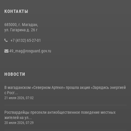
Начальник Главного штаба – первый заместитель директора
КОНТАКТЫ
Росгвардии Герой России генерал-полковник Сергей Бойко
поздравил связистов Росгвардии с профессиональным праздником
685000, г. Магадан,
15 июля 2026, 06:21
ул. Гагарина д. 26 г
+7 (4132) 65-27-01
49_mag@rosguard.gov.ru
НОВОСТИ
В магаданском «Северном Артеке» прошла акция «Зарядись энергией
с Росг...
21 июля 2026, 07:02
Росгвардейцы пресекли антиобщественное поведение местных
жителей на ул...
20 июля 2026, 07:29