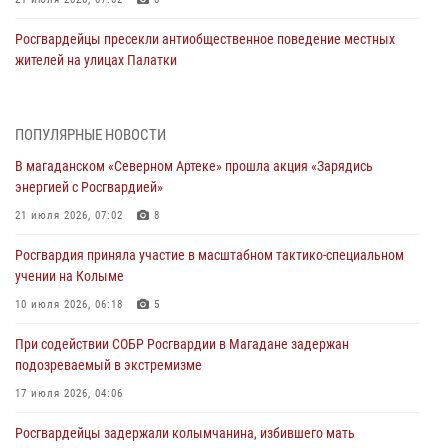
Росгвардейцы пресекли антиобщественное поведение местных
жителей на улицах Палатки
20 июля 2026, 07:29
Руководство Управления Росгвардии по Магаданской области
ПОПУЛЯРНЫЕ НОВОСТИ
поздравило подшефных кадет с победой в «Зарнице 2.0»
В магаданском «Северном Артеке» прошла акция «Зарядись
20 июля 2026, 04:02
8
энергией с Росгвардией»
При содействии СОБР Росгвардии в Магадане задержан
21 июля 2026, 07:02
8
подозреваемый в экстремизме
Росгвардия приняла участие в масштабном тактико-специальном
17 июля 2026, 04:06
учении на Колыме
«Каникулы с Росгвардией» продолжаются на Колыме
10 июля 2026, 06:18
5
16 июля 2026, 03:27
6
При содействии СОБР Росгвардии в Магадане задержан
подозреваемый в экстремизме
Начальник Главного штаба – первый заместитель директора
Росгвардии Герой России генерал-полковник Сергей Бойко
17 июля 2026, 04:06
поздравил связистов Росгвардии с профессиональным праздником
Росгвардейцы задержали колымчанина, избившего мать
15 июля 2026, 06:21