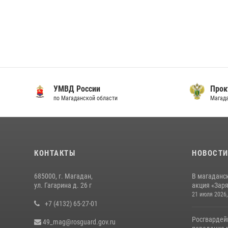
УМВД России
Прок
по Магаданской области
Магад
КОНТАКТЫ
НОВОСТ
685000, г. Магадан,
В магаданс
ул. Гагарина д. 26 г
акция «Заря
21 июля 2026,
+7 (4132) 65-27-01
Росгвардей
49_mag@rosguard.gov.ru