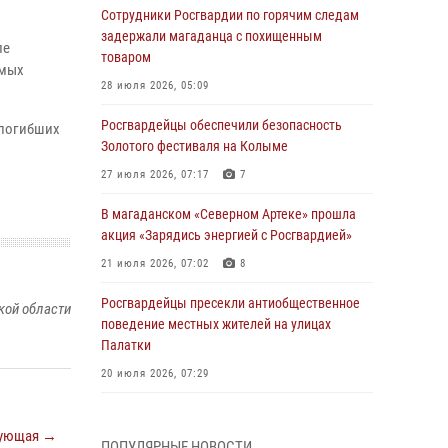
Сотрудники Росгвардии по горячим следам
задержали магаданца с похищенным
ле
товаром
амых
28 июля 2026, 05:09
Росгвардейцы обеспечили безопасность
 погибших
Золотого фестиваля на Колыме
27 июля 2026, 07:17
7
В магаданском «Северном Артеке» прошла
акция «Зарядись энергией с Росгвардией»
21 июля 2026, 07:02
8
Росгвардейцы пресекли антиобщественное
кой области
поведение местных жителей на улицах
Палатки
20 июля 2026, 07:29
Руководство Управления Росгвардии по
Магаданской области поздравило
ующая →
ПОПУЛЯРНЫЕ НОВОСТИ