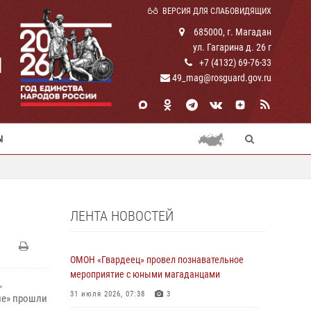
ВЕРСИЯ ДЛЯ СЛАБОВИДЯЩИХ
685000, г. Магадан
ул. Гагарина д. 26 г
И
+7 (4132) 69-76-33
49_mag@rosguard.gov.ru
Ы
ЛЕНТА НОВОСТЕЙ
ОМОН «Гвардеец» провел познавательное
мероприятие с юными магаданцами
,
31 июля 2026, 07:38
3
ме» прошли