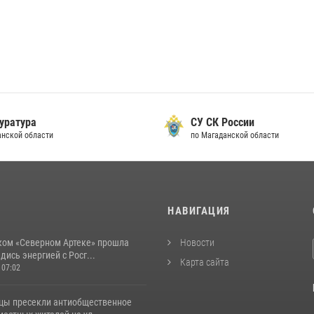
уратура
СУ СК России
анской области
по Магаданской области
И
НАВИГАЦИЯ
ком «Северном Артеке» прошла
Новости
дись энергией с Росг...
Карта сайта
 07:02
цы пресекли антиобщественное