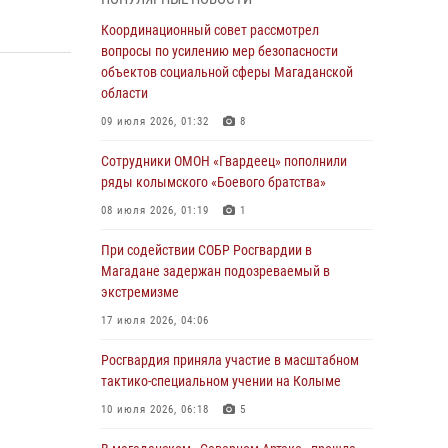
подшефных кадет с победой в «Зарнице 2.0»
Координационный совет рассмотрел
20 июля 2026, 04:02
8
вопросы по усилению мер безопасности
объектов социальной сферы Магаданской
При содействии СОБР Росгвардии в
области
Магадане задержан подозреваемый в
экстремизме
09 июля 2026, 01:32
8
17 июля 2026, 04:06
Сотрудники ОМОН «Гвардеец» пополнили
ряды колымского «Боевого братства»
«Каникулы с Росгвардией» продолжаются на
Колыме
08 июля 2026, 01:19
1
16 июля 2026, 03:27
6
При содействии СОБР Росгвардии в
Магадане задержан подозреваемый в
Начальник Главного штаба – первый
экстремизме
заместитель директора Росгвардии Герой
России генерал-полковник Сергей Бойко
17 июля 2026, 04:06
поздравил связистов Росгвардии с
профессиональным праздником
Росгвардия приняла участие в масштабном
тактико-специальном учении на Колыме
15 июля 2026, 06:21
10 июля 2026, 06:18
5
Кинологический тандем из Магадана
завоевал бронзу на соревнованиях