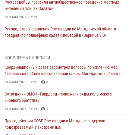
Росгвардейцы пресекли антиобщественное поведение местных
жителей на улицах Палатки
20 июля 2026, 07:29
Руководство Управления Росгвардии по Магаданской области
поздравило подшефных кадет с победой в «Зарнице 2.0»
20 июля 2026, 04:02
8
При содействии СОБР Росгвардии в Магадане задержан
ПОПУЛЯРНЫЕ НОВОСТИ
подозреваемый в экстремизме
Координационный совет рассмотрел вопросы по усилению мер
17 июля 2026, 04:06
безопасности объектов социальной сферы Магаданской области
«Каникулы с Росгвардией» продолжаются на Колыме
09 июля 2026, 01:32
8
16 июля 2026, 03:27
6
Сотрудники ОМОН «Гвардеец» пополнили ряды колымского
«Боевого братства»
Начальник Главного штаба – первый заместитель директора
Росгвардии Герой России генерал-полковник Сергей Бойко
08 июля 2026, 01:19
1
поздравил связистов Росгвардии с профессиональным праздником
При содействии СОБР Росгвардии в Магадане задержан
15 июля 2026, 06:21
подозреваемый в экстремизме