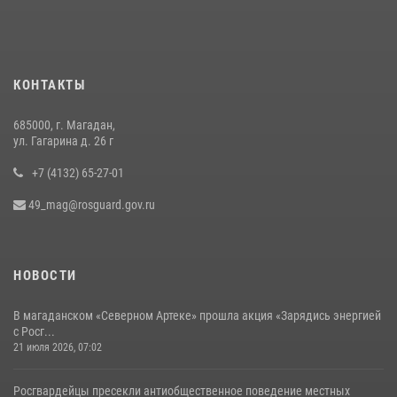
Руководство Управления Росгвардии по Магаданской области
поздравило подшефных кадет с победой в «Зарнице 2.0»
20 июля 2026, 04:02
8
КОНТАКТЫ
Кинологический тандем из Магадана завоевал бронзу на
соревнованиях Восточного округа Росгвардии
685000, г. Магадан,
15 июля 2026, 04:34
5
ул. Гагарина д. 26 г
+7 (4132) 65-27-01
49_mag@rosguard.gov.ru
НОВОСТИ
В магаданском «Северном Артеке» прошла акция «Зарядись энергией
с Росг...
21 июля 2026, 07:02
Росгвардейцы пресекли антиобщественное поведение местных