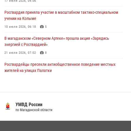
Кинологический тандем из Магадана завоевал бронзу на
17 июля 2026, 04:06
соревнованиях Восточного округа Росгвардии
Росгвардия приняла участие в масштабном тактико-специальном
15 июля 2026, 04:34
5
учении на Колыме
10 июля 2026, 06:18
5
В магаданском «Северном Артеке» прошла акция «Зарядись
энергией с Росгвардией»
21 июля 2026, 07:02
8
Росгвардейцы пресекли антиобщественное поведение местных
жителей на улицах Палатки
20 июля 2026, 07:29
Росгвардейцы задержали колымчанина, избившего мать
14 июля 2026, 01:58
УМВД России
Магаданские "Ястребы" стали победителями "Зарницы 2.0" на
по Магаданской области
Дальнем Востоке
07 июля 2026, 07:03
2