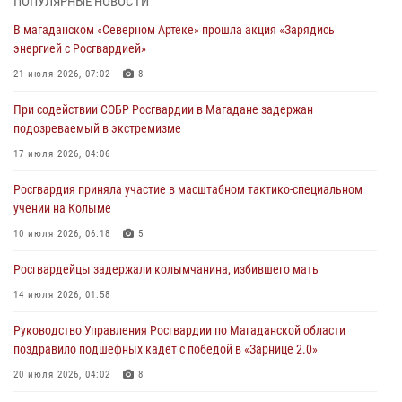
ПОПУЛЯРНЫЕ НОВОСТИ
подозреваемый в экстремизме
В магаданском «Северном Артеке» прошла акция «Зарядись
17 июля 2026, 04:06
энергией с Росгвардией»
«Каникулы с Росгвардией» продолжаются на Колыме
21 июля 2026, 07:02
8
16 июля 2026, 03:27
6
При содействии СОБР Росгвардии в Магадане задержан
подозреваемый в экстремизме
Начальник Главного штаба – первый заместитель директора
Росгвардии Герой России генерал-полковник Сергей Бойко
17 июля 2026, 04:06
поздравил связистов Росгвардии с профессиональным праздником
Росгвардия приняла участие в масштабном тактико-специальном
15 июля 2026, 06:21
учении на Колыме
Кинологический тандем из Магадана завоевал бронзу на
10 июля 2026, 06:18
5
соревнованиях Восточного округа Росгвардии
Росгвардейцы задержали колымчанина, избившего мать
15 июля 2026, 04:34
5
14 июля 2026, 01:58
Руководство Управления Росгвардии по Магаданской области
поздравило подшефных кадет с победой в «Зарнице 2.0»
20 июля 2026, 04:02
8