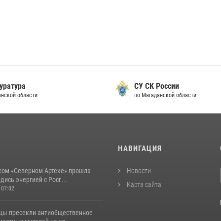
уратура
СУ СК России
анской области
по Магаданской области
И
НАВИГАЦИЯ
ком «Северном Артеке» прошла
Новости
дись энергией с Росг...
Карта сайта
 07:02
цы пресекли антиобщественное