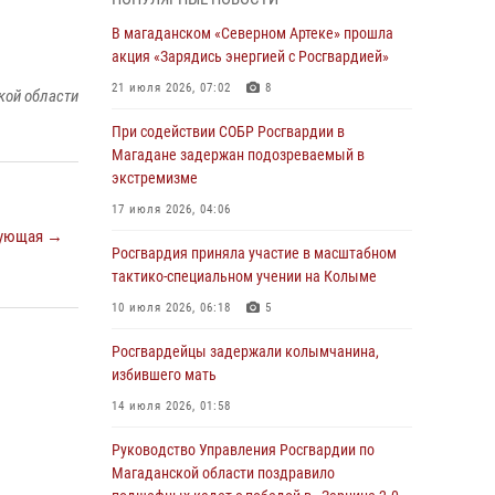
подшефных кадет с победой в «Зарнице 2.0»
В магаданском «Северном Артеке» прошла
20 июля 2026, 04:02
8
акция «Зарядись энергией с Росгвардией»
При содействии СОБР Росгвардии в
21 июля 2026, 07:02
8
кой области
Магадане задержан подозреваемый в
экстремизме
При содействии СОБР Росгвардии в
Магадане задержан подозреваемый в
17 июля 2026, 04:06
экстремизме
«Каникулы с Росгвардией» продолжаются на
17 июля 2026, 04:06
Колыме
ующая →
Росгвардия приняла участие в масштабном
16 июля 2026, 03:27
6
тактико-специальном учении на Колыме
Начальник Главного штаба – первый
10 июля 2026, 06:18
5
заместитель директора Росгвардии Герой
России генерал-полковник Сергей Бойко
Росгвардейцы задержали колымчанина,
поздравил связистов Росгвардии с
избившего мать
профессиональным праздником
14 июля 2026, 01:58
15 июля 2026, 06:21
Руководство Управления Росгвардии по
Кинологический тандем из Магадана
Магаданской области поздравило
завоевал бронзу на соревнованиях