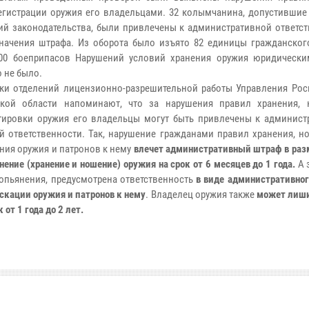
егистрации оружия его владельцами. 32 колымчанина, допустившие
ий законодательства, были привлечены к административной ответст
начения штрафа. Из оборота было изъято 82 единицы гражданског
200 боеприпасов Нарушений условий хранения оружия юридическ
 не было.
ки отделений лицензионно-разрешительной работы Управления Рос
ской области напоминают, что за нарушения правил хранения,
тировки оружия его владельцы могут быть привлечены к админист
й ответственности. Так, нарушение гражданами правил хранения, н
ния оружия и патронов к нему
влечет административный штраф в раз
ение (хранение и ношение) оружия на срок от 6 месяцев до 1 года.
А 
опьянения, предусмотрена ответственность
в виде административног
скации оружия и патронов к нему
. Владелец оружия также
может лиши
 от 1 года до 2 лет.