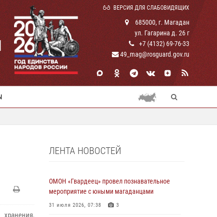
ВЕРСИЯ ДЛЯ СЛАБОВИДЯЩИХ
685000, г. Магадан
ул. Гагарина д. 26 г
И
+7 (4132) 69-76-33
49_mag@rosguard.gov.ru
Ы
ЛЕНТА НОВОСТЕЙ
ОМОН «Гвардеец» провел познавательное
мероприятие с юными магаданцами
31 июля 2026, 07:38
3
 хранения,