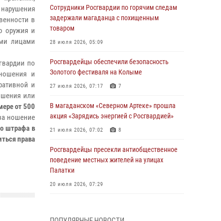
Сотрудники Росгвардии по горячим следам
 нарушения
задержали магаданца с похищенным
венности в
товаром
о оружия и
ими лицами
28 июля 2026, 05:09
Росгвардейцы обеспечили безопасность
гвардии по
Золотого фестиваля на Колыме
 ношения и
ративной и
27 июля 2026, 07:17
7
ошения или
В магаданском «Северном Артеке» прошла
мере от 500
акция «Зарядись энергией с Росгвардией»
за ношение
о штрафа в
21 июля 2026, 07:02
8
ться права
Росгвардейцы пресекли антиобщественное
поведение местных жителей на улицах
Палатки
20 июля 2026, 07:29
Руководство Управления Росгвардии по
Магаданской области поздравило
ПОПУЛЯРНЫЕ НОВОСТИ