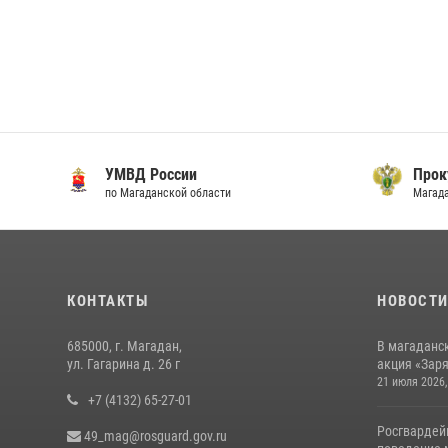
УМВД России
Прок
по Магаданской области
Магад
КОНТАКТЫ
НОВОСТ
685000, г. Магадан,
В магаданс
ул. Гагарина д. 26 г
акция «Заря
21 июля 2026,
+7 (4132) 65-27-01
Росгвардей
49_mag@rosguard.gov.ru