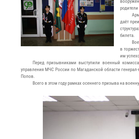
вооружен
родители 
Арм
даёт пре
структу
билета.
Вое
в торжес
им успех
Перед призывниками выступили военный комиссар
управления МЧС России по Магаданской области генерал-
Попов.
Всего в этом году рамках осеннего призыва на военну