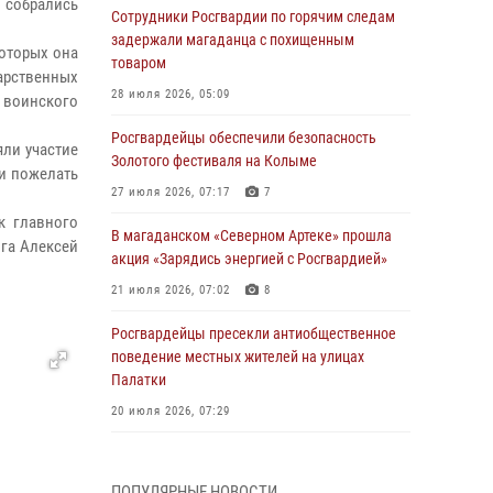
 собрались
Сотрудники Росгвардии по горячим следам
задержали магаданца с похищенным
которых она
товаром
дарственных
28 июля 2026, 05:09
 воинского
Росгвардейцы обеспечили безопасность
ли участие
Золотого фестиваля на Колыме
и пожелать
27 июля 2026, 07:17
7
к главного
В магаданском «Северном Артеке» прошла
га Алексей
акция «Зарядись энергией с Росгвардией»
21 июля 2026, 07:02
8
Росгвардейцы пресекли антиобщественное
поведение местных жителей на улицах
Палатки
20 июля 2026, 07:29
Руководство Управления Росгвардии по
Магаданской области поздравило
ПОПУЛЯРНЫЕ НОВОСТИ