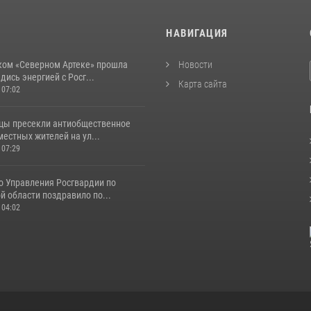
И
НАВИГАЦИЯ
ком «Северном Артеке» прошла
Новости
дись энергией с Росг...
Карта сайта
 07:02
цы пресекли антиобщественное
естных жителей на ул...
 07:29
о Управления Росгвардии по
 области поздравило по...
 04:02