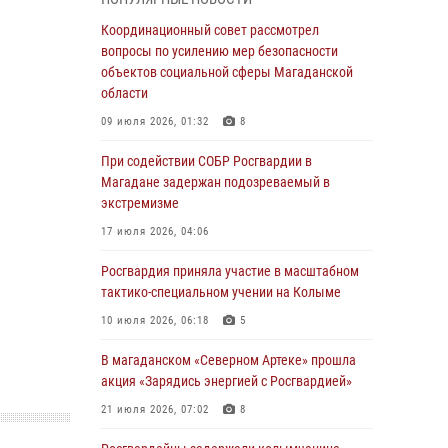
подшефных кадет с победой в «Зарнице 2.0»
Координационный совет рассмотрел
20 июля 2026, 04:02
8
вопросы по усилению мер безопасности
объектов социальной сферы Магаданской
При содействии СОБР Росгвардии в
области
Магадане задержан подозреваемый в
экстремизме
09 июля 2026, 01:32
8
17 июля 2026, 04:06
При содействии СОБР Росгвардии в
Магадане задержан подозреваемый в
«Каникулы с Росгвардией» продолжаются на
экстремизме
Колыме
17 июля 2026, 04:06
16 июля 2026, 03:27
6
Росгвардия приняла участие в масштабном
Начальник Главного штаба – первый
тактико-специальном учении на Колыме
заместитель директора Росгвардии Герой
России генерал-полковник Сергей Бойко
10 июля 2026, 06:18
5
поздравил связистов Росгвардии с
профессиональным праздником
В магаданском «Северном Артеке» прошла
акция «Зарядись энергией с Росгвардией»
15 июля 2026, 06:21
21 июля 2026, 07:02
8
Кинологический тандем из Магадана
завоевал бронзу на соревнованиях