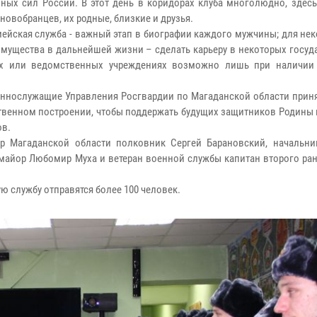
ных сил России. В этот день в коридорах клуба многолюдно, здесь
новобранцев, их родные, близкие и друзья.
ейская служба - важный этап в биографии каждого мужчины; для не
имущества в дальнейшей жизни – сделать карьеру в некоторых госу
рах или ведомственных учреждениях возможно лишь при наличии
ннослужащие Управления Росгвардии по Магаданской области приня
твенном построении, чтобы поддержать будущих защитников Родины 
ов.
 Магаданской области полковник Сергей Барановский, начальни
майор Любомир Муха и ветеран военной службы капитан второго ран
ю службу отправятся более 100 человек.