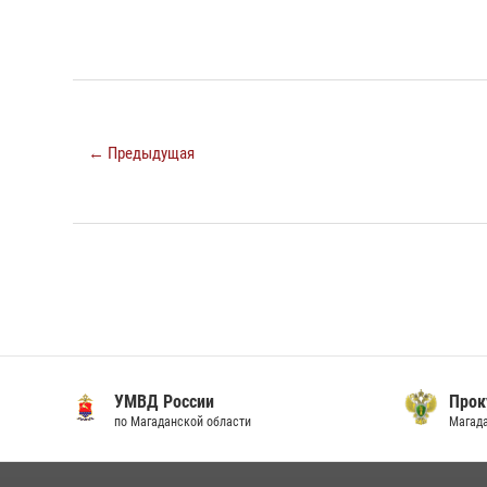
← Предыдущая
УМВД России
Прок
по Магаданской области
Магад