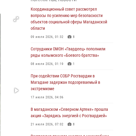
подшефных кадет с победой в «Зарнице 2.0»
Координационный совет рассмотрел
20 июля 2026, 04:02
8
вопросы по усилению мер безопасности
объектов социальной сферы Магаданской
При содействии СОБР Росгвардии в
области
Магадане задержан подозреваемый в
экстремизме
09 июля 2026, 01:32
8
17 июля 2026, 04:06
Сотрудники ОМОН «Гвардеец» пополнили
ряды колымского «Боевого братства»
«Каникулы с Росгвардией» продолжаются на
Колыме
08 июля 2026, 01:19
1
16 июля 2026, 03:27
6
При содействии СОБР Росгвардии в
Магадане задержан подозреваемый в
Начальник Главного штаба – первый
экстремизме
заместитель директора Росгвардии Герой
России генерал-полковник Сергей Бойко
17 июля 2026, 04:06
поздравил связистов Росгвардии с
профессиональным праздником
В магаданском «Северном Артеке» прошла
акция «Зарядись энергией с Росгвардией»
15 июля 2026, 06:21
21 июля 2026, 07:02
8
Кинологический тандем из Магадана
завоевал бронзу на соревнованиях