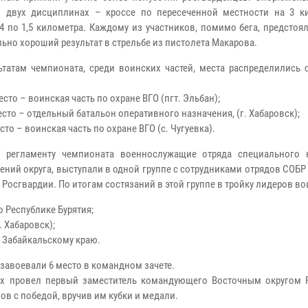
 двух дисциплинах – кроссе по пересеченной местности на 3 к
 4 по 1,5 километра. Каждому из участников, помимо бега, предстоя
ьно хороший результат в стрельбе из пистолета Макарова.
ьтатам чемпионата, среди воинских частей, места распределились
сто – воинская часть по охране ВГО (пгт. Эльбан);
сто – отдельный батальон оперативного назначения, (г. Хабаровск);
сто – воинская часть по охране ВГО (с. Чугуевка).
о регламенту чемпионата военнослужащие отряда специального 
ений округа, выступали в одной группе с сотрудниками отрядов СОБР
Росгвардии. По итогам состязаний в этой группе в тройку лидеров в
 Республике Бурятия;
 Хабаровск);
о Забайкальскому краю.
завоевали 6 место в командном зачете.
ах провел первый заместитель командующего Восточным округом 
ов с победой, вручив им кубки и медали.