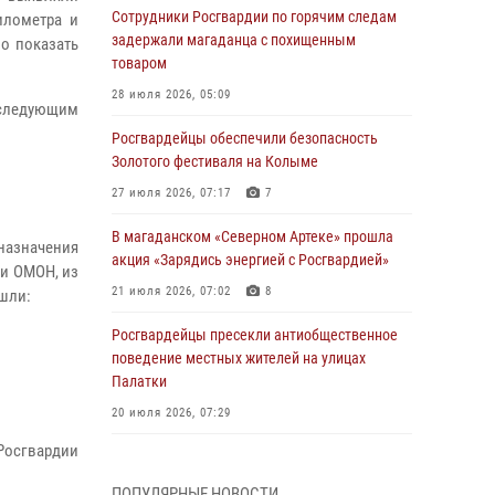
Сотрудники Росгвардии по горячим следам
илометра и
задержали магаданца с похищенным
ло показать
товаром
28 июля 2026, 05:09
 следующим
Росгвардейцы обеспечили безопасность
Золотого фестиваля на Колыме
27 июля 2026, 07:17
7
В магаданском «Северном Артеке» прошла
назначения
акция «Зарядись энергией с Росгвардией»
 и ОМОН, из
21 июля 2026, 07:02
8
ошли:
Росгвардейцы пресекли антиобщественное
поведение местных жителей на улицах
Палатки
20 июля 2026, 07:29
Росгвардии
Руководство Управления Росгвардии по
Магаданской области поздравило
ПОПУЛЯРНЫЕ НОВОСТИ