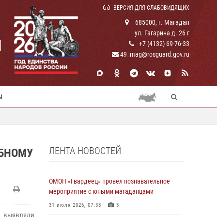
ВЕРСИЯ ДЛЯ СЛАБОВИДЯЩИХ
685000, г. Магадан
ул. Гагарина д. 26 г
И
+7 (4132) 69-76-33
49_mag@rosguard.gov.ru
Ы
ЛЕНТА НОВОСТЕЙ
ЕБНОМУ
ОМОН «Гвардеец» провел познавательное
мероприятие с юными магаданцами
31 июля 2026, 07:38
3
ы выявляли