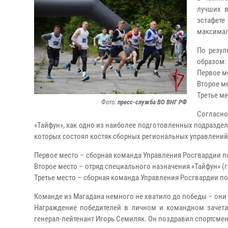
лучших в
эстафете
максимал
По резул
образом:
Первое ме
Второе ме
Третье ме
Фото:
пресс-служба ВО ВНГ РФ
Согласн
«Тайфун», как одно из наиболее подготовленных подраздел
которых состоял костяк сборных региональных управлений 
Первое место – сборная команда Управления Росгвардии по
Второе место – отряд специального назначения «Тайфун» (г.
Третье место – сборная команда Управления Росгвардии п
Команде из Магадана немного не хватило до победы – они 
Награждение победителей в личном и командном зачет
генерал-лейтенант Игорь Семиляк. Он поздравил спортсмен