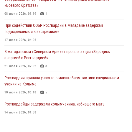
«Боевого братства»
Начальник Главного штаба – первый заместитель директора
Росгвардии Герой России генерал-полковник Сергей Бойко
08 июля 2026, 01:19
1
поздравил связистов Росгвардии с профессиональным праздником
При содействии СОБР Росгвардии в Магадане задержан
15 июля 2026, 06:21
подозреваемый в экстремизме
Кинологический тандем из Магадана завоевал бронзу на
17 июля 2026, 04:06
соревнованиях Восточного округа Росгвардии
В магаданском «Северном Артеке» прошла акция «Зарядись
15 июля 2026, 04:34
5
энергией с Росгвардией»
21 июля 2026, 07:02
8
Росгвардия приняла участие в масштабном тактико-специальном
учении на Колыме
10 июля 2026, 06:18
5
Росгвардейцы задержали колымчанина, избившего мать
14 июля 2026, 01:58
Магаданские "Ястребы" стали победителями "Зарницы 2.0" на
Дальнем Востоке