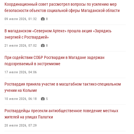
Координационный совет рассмотрел вопросы по усилению мер
17 июля 2026, 04:06
безопасности объектов социальной сферы Магаданской области
«Каникулы с Росгвардией» продолжаются на Колыме
09 июля 2026, 01:32
8
16 июля 2026, 03:27
6
В магаданском «Северном Артеке» прошла акция «Зарядись
энергией с Росгвардией»
Начальник Главного штаба – первый заместитель директора
Росгвардии Герой России генерал-полковник Сергей Бойко
21 июля 2026, 07:02
8
поздравил связистов Росгвардии с профессиональным праздником
При содействии СОБР Росгвардии в Магадане задержан
15 июля 2026, 06:21
подозреваемый в экстремизме
Кинологический тандем из Магадана завоевал бронзу на
17 июля 2026, 04:06
соревнованиях Восточного округа Росгвардии
Росгвардия приняла участие в масштабном тактико-специальном
15 июля 2026, 04:34
5
учении на Колыме
10 июля 2026, 06:18
5
Росгвардейцы пресекли антиобщественное поведение местных
жителей на улицах Палатки
20 июля 2026, 07:29