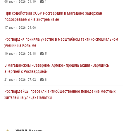
Росгвардии Герой России генерал-полковник Сергей Бойко
08 июля 2026, 01:19
1
поздравил связистов Росгвардии с профессиональным праздником
При содействии СОБР Росгвардии в Магадане задержан
15 июля 2026, 06:21
подозреваемый в экстремизме
Кинологический тандем из Магадана завоевал бронзу на
17 июля 2026, 04:06
соревнованиях Восточного округа Росгвардии
Росгвардия приняла участие в масштабном тактико-специальном
15 июля 2026, 04:34
5
учении на Колыме
10 июля 2026, 06:18
5
В магаданском «Северном Артеке» прошла акция «Зарядись
энергией с Росгвардией»
21 июля 2026, 07:02
8
Росгвардейцы пресекли антиобщественное поведение местных
жителей на улицах Палатки
20 июля 2026, 07:29
Росгвардейцы задержали колымчанина, избившего мать
14 июля 2026, 01:58