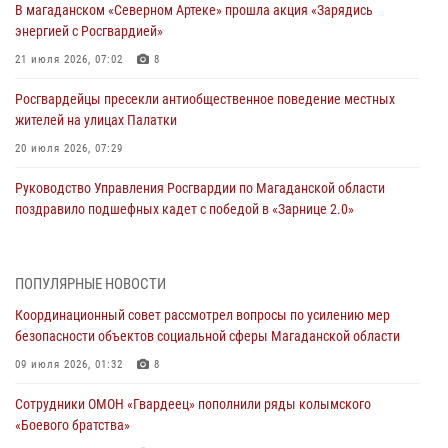
В магаданском «Северном Артеке» прошла акция «Зарядись
энергией с Росгвардией»
21 июля 2026, 07:02
8
Росгвардейцы пресекли антиобщественное поведение местных
жителей на улицах Палатки
20 июля 2026, 07:29
Руководство Управления Росгвардии по Магаданской области
поздравило подшефных кадет с победой в «Зарнице 2.0»
20 июля 2026, 04:02
8
При содействии СОБР Росгвардии в Магадане задержан
ПОПУЛЯРНЫЕ НОВОСТИ
подозреваемый в экстремизме
Координационный совет рассмотрел вопросы по усилению мер
17 июля 2026, 04:06
безопасности объектов социальной сферы Магаданской области
«Каникулы с Росгвардией» продолжаются на Колыме
09 июля 2026, 01:32
8
16 июля 2026, 03:27
6
Сотрудники ОМОН «Гвардеец» пополнили ряды колымского
«Боевого братства»
Начальник Главного штаба – первый заместитель директора