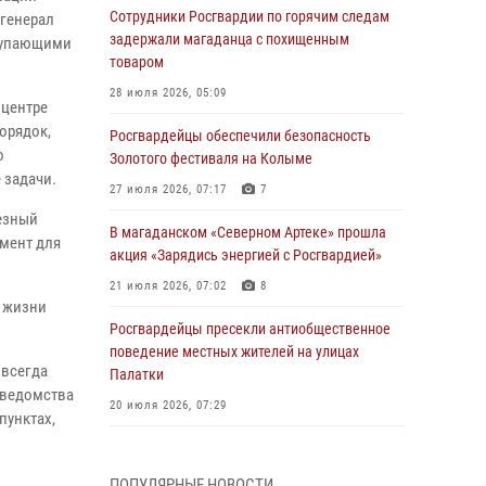
Сотрудники Росгвардии по горячим следам
генерал
задержали магаданца с похищенным
ступающими
товаром
28 июля 2026, 05:09
ицентре
орядок,
Росгвардейцы обеспечили безопасность
о
Золотого фестиваля на Колыме
 задачи.
27 июля 2026, 07:17
7
ьезный
В магаданском «Северном Артеке» прошла
амент для
акция «Зарядись энергией с Росгвардией»
21 июля 2026, 07:02
8
я жизни
Росгвардейцы пресекли антиобщественное
поведение местных жителей на улицах
 всегда
Палатки
и ведомства
20 июля 2026, 07:29
пунктах,
Руководство Управления Росгвардии по
Магаданской области поздравило
ПОПУЛЯРНЫЕ НОВОСТИ