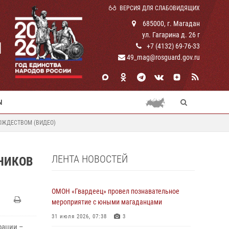
ВЕРСИЯ ДЛЯ СЛАБОВИДЯЩИХ
685000, г. Магадан
ул. Гагарина д. 26 г
И
+7 (4132) 69-76-33
49_mag@rosguard.gov.ru
Ы
ОЖДЕСТВОМ (ВИДЕО)
ЛЕНТА НОВОСТЕЙ
НИКОВ
ОМОН «Гвардеец» провел познавательное
мероприятие с юными магаданцами
31 июля 2026, 07:38
3
рации –