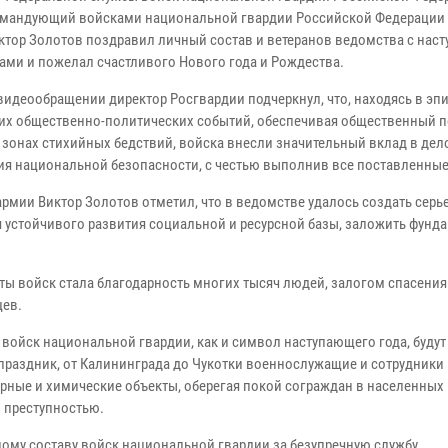
мандующий войсками национальной гвардии Российской Федерации 
ктор Золотов поздравил личный состав и ветеранов ведомства с на
ами и пожелал счастливого Нового года и Рождества.
видеообращении директор Росгвардии подчеркнул, что, находясь в эп
х общественно-политических событий, обеспечивая общественный п
в зонах стихийных бедствий, войска внесли значительный вклад в дел
ия национальной безопасности, с честью выполнив все поставленные
армии Виктор Золотов отметил, что в ведомстве удалось создать сер
я устойчивого развития социальной и ресурсной базы, заложить фунд
ты войск стала благодарность многих тысяч людей, залогом спасени
цев.
войск национальной гвардии, как и символ наступающего года, будут
а праздник, от Калининграда до Чукотки военнослужащие и сотрудник
ерные и химические объекты, оберегая покой сограждан в населенных 
и преступностью.
му составу войск национальной гвардии за безупречную службу,