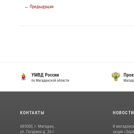
← Предыдущая
УМВД России
Прок
по Магаданской области
Магад
КОНТАКТЫ
НОВОСТ
685000, г. Магадан,
В магаданс
ул. Гагарина д. 26 г
акция «Заря