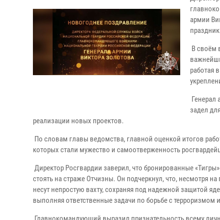
главноко
армии Ви
праздник
В своём 
важнейши
работая 
укреплен
Генерал 
задел дл
реализации новых проектов.
По словам главы ведомства, главной оценкой итогов рабо
которых стали мужество и самоотверженность росгвардей
Директор Росгвардии заверил, что бронированные «Тигры» 
стоять на страже Отчизны. Он подчеркнул, что, несмотря н
несут непростую вахту, сохраняя под надежной защитой яд
выполняя ответственные задачи по борьбе с терроризмом 
Главнокомандующий выразил признательность всему лично