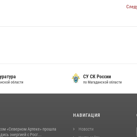
След
уратура
СУ СК России
анской области
по Магаданской области
И
НАВИГАЦИЯ
ком «Северном Артеке» прошла
Новости
дись энергией с Росг...