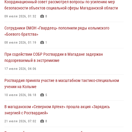
Координационный совет рассмотрел вопросы по усилению мер
17 июля 2026, 04:06
безопасности объектов социальной сферы Магаданской области
«Каникулы с Росгвардией» продолжаются на Колыме
09 июля 2026, 01:32
8
16 июля 2026, 03:27
6
Сотрудники ОМОН «Гвардеец» пополнили ряды колымского
«Боевого братства»
Начальник Главного штаба – первый заместитель директора
Росгвардии Герой России генерал-полковник Сергей Бойко
08 июля 2026, 01:19
1
поздравил связистов Росгвардии с профессиональным праздником
При содействии СОБР Росгвардии в Магадане задержан
15 июля 2026, 06:21
подозреваемый в экстремизме
Кинологический тандем из Магадана завоевал бронзу на
17 июля 2026, 04:06
соревнованиях Восточного округа Росгвардии
Росгвардия приняла участие в масштабном тактико-специальном
15 июля 2026, 04:34
5
учении на Колыме
10 июля 2026, 06:18
5
В магаданском «Северном Артеке» прошла акция «Зарядись
энергией с Росгвардией»
21 июля 2026, 07:02
8