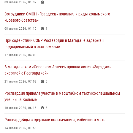
«Каникулы с Росгвардией» продолжаются на Колыме
09 июля 2026, 01:32
8
16 июля 2026, 03:27
6
Сотрудники ОМОН «Гвардеец» пополнили ряды колымского
«Боевого братства»
Начальник Главного штаба – первый заместитель директора
Росгвардии Герой России генерал-полковник Сергей Бойко
08 июля 2026, 01:19
1
поздравил связистов Росгвардии с профессиональным праздником
При содействии СОБР Росгвардии в Магадане задержан
15 июля 2026, 06:21
подозреваемый в экстремизме
Кинологический тандем из Магадана завоевал бронзу на
17 июля 2026, 04:06
соревнованиях Восточного округа Росгвардии
В магаданском «Северном Артеке» прошла акция «Зарядись
15 июля 2026, 04:34
5
энергией с Росгвардией»
21 июля 2026, 07:02
8
Росгвардия приняла участие в масштабном тактико-специальном
учении на Колыме
10 июля 2026, 06:18
5
Росгвардейцы задержали колымчанина, избившего мать
14 июля 2026, 01:58