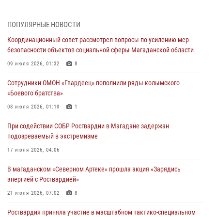
20 июля 2026, 04:02
8
При содействии СОБР Росгвардии в Магадане задержан
ПОПУЛЯРНЫЕ НОВОСТИ
подозреваемый в экстремизме
Координационный совет рассмотрел вопросы по усилению мер
17 июля 2026, 04:06
безопасности объектов социальной сферы Магаданской области
«Каникулы с Росгвардией» продолжаются на Колыме
09 июля 2026, 01:32
8
16 июля 2026, 03:27
6
Сотрудники ОМОН «Гвардеец» пополнили ряды колымского
«Боевого братства»
Начальник Главного штаба – первый заместитель директора
Росгвардии Герой России генерал-полковник Сергей Бойко
08 июля 2026, 01:19
1
поздравил связистов Росгвардии с профессиональным праздником
При содействии СОБР Росгвардии в Магадане задержан
15 июля 2026, 06:21
подозреваемый в экстремизме
Кинологический тандем из Магадана завоевал бронзу на
17 июля 2026, 04:06
соревнованиях Восточного округа Росгвардии
В магаданском «Северном Артеке» прошла акция «Зарядись
15 июля 2026, 04:34
5
энергией с Росгвардией»
21 июля 2026, 07:02
8
Росгвардия приняла участие в масштабном тактико-специальном