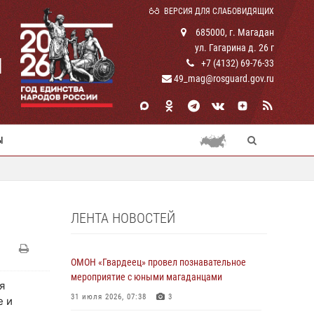
ВЕРСИЯ ДЛЯ СЛАБОВИДЯЩИХ
685000, г. Магадан
ул. Гагарина д. 26 г
И
+7 (4132) 69-76-33
49_mag@rosguard.gov.ru
Ы
ЛЕНТА НОВОСТЕЙ
ОМОН «Гвардеец» провел познавательное
мероприятие с юными магаданцами
я
31 июля 2026, 07:38
3
е и