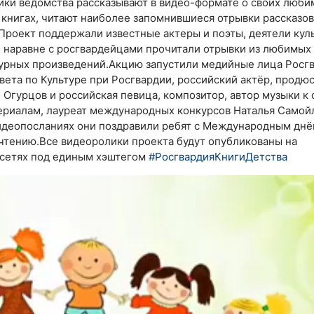
ики ведомства рассказывают в видео-формате о своих люб
 книгах, читают наиболее запомнившиеся отрывки рассказов,
 Проект поддержали известные актеры и поэты, деятели кул
 наравне с росгвардейцами прочитали отрывки из любимых
урных произведений.Акцию запустили медийные лица Росгв
вета по Культуре при Росгвардии, российский актёр, продю
 Огурцов и российская певица, композитор, автор музыки к
ериалам, лауреат международных конкурсов Наталья Самойл
идеопосланиях они поздравили ребят с Международным дн
чтению.Все видеоролики проекта будут опубликованы на
 сетях под единым хэштегом
#РосгвардияКнигиДетства