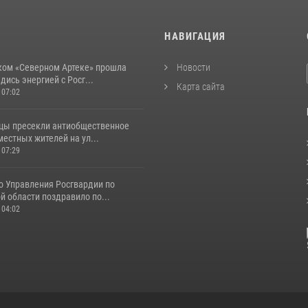
И
НАВИГАЦИЯ
ком «Северном Артеке» прошла
Новости
дись энергией с Росг...
Карта сайта
 07:02
цы пресекли антиобщественное
естных жителей на ул...
 07:29
о Управления Росгвардии по
 области поздравило по...
 04:02