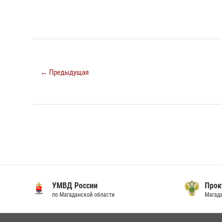
← Предыдущая
УМВД России
Прок
по Магаданской области
Магад