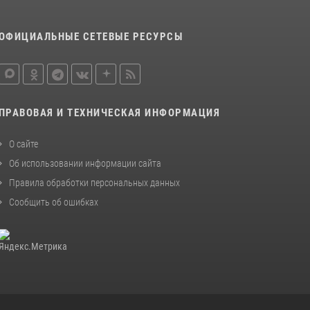
20 июля 2026, 04:02
8
Кинологический тандем из Магадана
ОФИЦИАЛЬНЫЕ СЕТЕВЫЕ РЕСУРСЫ
завоевал бронзу на соревнованиях
Восточного округа Росгвардии
15 июля 2026, 04:34
5
ПРАВОВАЯ И ТЕХНИЧЕСКАЯ ИНФОРМАЦИЯ
О сайте
Об использовании информации сайта
Правила обработки персональных данных
Сообщить об ошибках