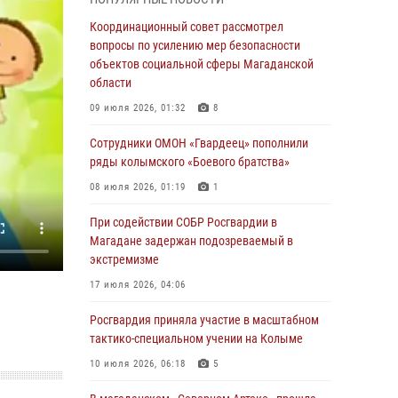
подшефных кадет с победой в «Зарнице 2.0»
Координационный совет рассмотрел
20 июля 2026, 04:02
8
вопросы по усилению мер безопасности
объектов социальной сферы Магаданской
При содействии СОБР Росгвардии в
области
Магадане задержан подозреваемый в
экстремизме
09 июля 2026, 01:32
8
17 июля 2026, 04:06
Сотрудники ОМОН «Гвардеец» пополнили
ряды колымского «Боевого братства»
«Каникулы с Росгвардией» продолжаются на
Колыме
08 июля 2026, 01:19
1
16 июля 2026, 03:27
6
При содействии СОБР Росгвардии в
Магадане задержан подозреваемый в
Начальник Главного штаба – первый
экстремизме
заместитель директора Росгвардии Герой
России генерал-полковник Сергей Бойко
17 июля 2026, 04:06
поздравил связистов Росгвардии с
профессиональным праздником
Росгвардия приняла участие в масштабном
тактико-специальном учении на Колыме
15 июля 2026, 06:21
10 июля 2026, 06:18
5
Кинологический тандем из Магадана
завоевал бронзу на соревнованиях