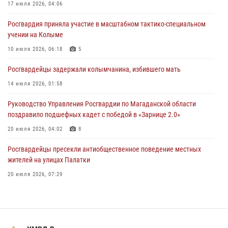
Росгвардии Герой России генерал-полковник Сергей Бойко
17 июля 2026, 04:06
поздравил связистов Росгвардии с профессиональным праздником
Росгвардия приняла участие в масштабном тактико-специальном
15 июля 2026, 06:21
учении на Колыме
Кинологический тандем из Магадана завоевал бронзу на
10 июля 2026, 06:18
5
соревнованиях Восточного округа Росгвардии
Росгвардейцы задержали колымчанина, избившего мать
15 июля 2026, 04:34
5
14 июля 2026, 01:58
Руководство Управления Росгвардии по Магаданской области
поздравило подшефных кадет с победой в «Зарнице 2.0»
20 июля 2026, 04:02
8
Росгвардейцы пресекли антиобщественное поведение местных
жителей на улицах Палатки
20 июля 2026, 07:29
«Каникулы с Росгвардией» продолжаются на Колыме
16 июля 2026, 03:27
6