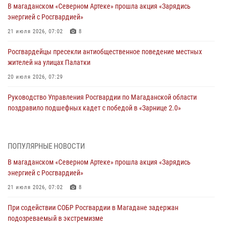
В магаданском «Северном Артеке» прошла акция «Зарядись
энергией с Росгвардией»
21 июля 2026, 07:02
8
Росгвардейцы пресекли антиобщественное поведение местных
жителей на улицах Палатки
20 июля 2026, 07:29
Руководство Управления Росгвардии по Магаданской области
поздравило подшефных кадет с победой в «Зарнице 2.0»
20 июля 2026, 04:02
8
При содействии СОБР Росгвардии в Магадане задержан
ПОПУЛЯРНЫЕ НОВОСТИ
подозреваемый в экстремизме
В магаданском «Северном Артеке» прошла акция «Зарядись
17 июля 2026, 04:06
энергией с Росгвардией»
«Каникулы с Росгвардией» продолжаются на Колыме
21 июля 2026, 07:02
8
16 июля 2026, 03:27
6
При содействии СОБР Росгвардии в Магадане задержан
подозреваемый в экстремизме
Начальник Главного штаба – первый заместитель директора