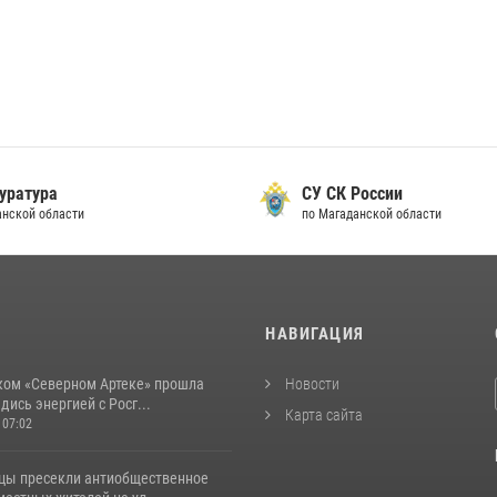
уратура
СУ СК России
анской области
по Магаданской области
И
НАВИГАЦИЯ
ком «Северном Артеке» прошла
Новости
дись энергией с Росг...
Карта сайта
 07:02
цы пресекли антиобщественное