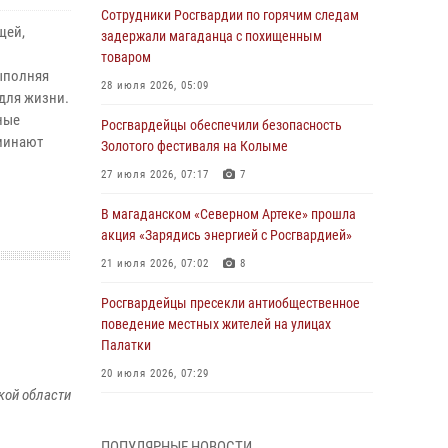
Сотрудники Росгвардии по горячим следам
щей,
задержали магаданца с похищенным
товаром
ыполняя
28 июля 2026, 05:09
 для жизни.
ные
Росгвардейцы обеспечили безопасность
оминают
Золотого фестиваля на Колыме
27 июля 2026, 07:17
7
В магаданском «Северном Артеке» прошла
акция «Зарядись энергией с Росгвардией»
21 июля 2026, 07:02
8
Росгвардейцы пресекли антиобщественное
поведение местных жителей на улицах
Палатки
20 июля 2026, 07:29
кой области
Руководство Управления Росгвардии по
Магаданской области поздравило
ПОПУЛЯРНЫЕ НОВОСТИ