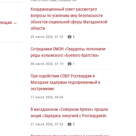
подшефных кадет с победой в «Зарнице 2.0»
Координационный совет рассмотрел
20 июля 2026, 04:02
8
вопросы по усилению мер безопасности
объектов социальной сферы Магаданской
ующая →
При содействии СОБР Росгвардии в
области
Магадане задержан подозреваемый в
экстремизме
09 июля 2026, 01:32
8
17 июля 2026, 04:06
Сотрудники ОМОН «Гвардеец» пополнили
ряды колымского «Боевого братства»
«Каникулы с Росгвардией» продолжаются на
Колыме
08 июля 2026, 01:19
1
16 июля 2026, 03:27
6
При содействии СОБР Росгвардии в
Магадане задержан подозреваемый в
Начальник Главного штаба – первый
экстремизме
заместитель директора Росгвардии Герой
России генерал-полковник Сергей Бойко
17 июля 2026, 04:06
поздравил связистов Росгвардии с
профессиональным праздником
В магаданском «Северном Артеке» прошла
акция «Зарядись энергией с Росгвардией»
15 июля 2026, 06:21
21 июля 2026, 07:02
8
Кинологический тандем из Магадана
завоевал бронзу на соревнованиях