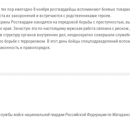
 с тех пор ежегодно 8 ноября росгвардейцы вспоминают боевых товари
та их захоронений и встречаются с родственниками героев.
раны Росгвардии находятся на передовой борьбы с преступностью, в
 края. Зачастую эта по-настоящему мужская работа связана с риском
в структуру органов внутренних дел, неоднократно совершали служеб
о борьбе с терроризмом. В этот день бойцы спецподразделений всп
законность и правопорядок.
службы войск национальной гвардии Российской Федерации по Магаданс