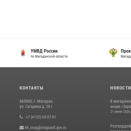
УМВД России
Прок
по Магаданской области
Магад
КОНТАКТЫ
НОВОСТ
685000, г. Магадан,
В магаданс
ул. Гагарина д. 26 г
акция «Заря
21 июля 2026,
+7 (4132) 65-27-01
Росгвардей
49_mag@rosguard.gov.ru