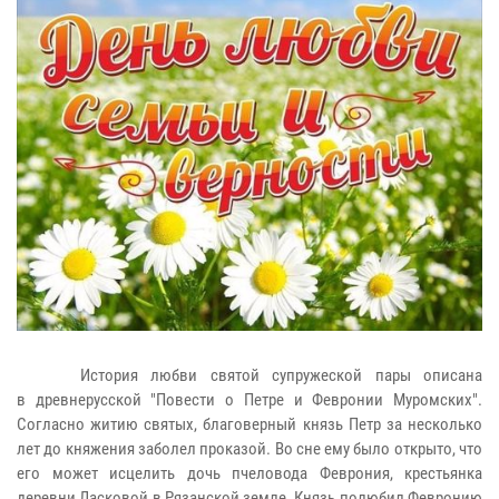
История любви святой супружеской пары описана
в древнерусской "Повести о Петре и Февронии Муромских".
Согласно житию святых, благоверный князь Петр за несколько
лет до княжения заболел проказой. Во сне ему было открыто, что
его может исцелить дочь пчеловода Феврония, крестьянка
деревни Ласковой в Рязанской земле. Князь полюбил Февронию