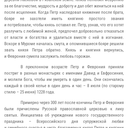
за ее благочестие, мудрость и доброту и дал обет жениться на ней
после исцеления. Когда Петр наследовал княжение после брата,
бояре не захотели иметь княгиню простого звания
и потребовали, чтобы князь оставил ее. Петр, узнав, что его хотят
разлучить с любимой женой, предпочел добровольно отказаться
от власти и богатства и удалиться вместе с ней в изгнание.
Вскоре в Муроме началась смута, и опомнившиеся бояре решили
звать князя Петра обратно. Князь и княгиня вернулись,
и Феврония сумела заслужить любовь горожан.
В преклонном возрасте Петр и Феврония приняли
постриг в разных монастырях с именами Давид и Евфросиния,
и молили Бога, чтобы им умереть в один день. Они скончались
каждый в своей келье в один день и час – 8 июля (по старому
стилю – 25 июня) 1228 года.
Примерно через 300 лет после кончины Петр и Феврония
были причислены Русской православной церковью к лику
святых. Инициатива об учреждении нового государственного
праздника – Всероссийского дня супружеской любви
и семейного счастья в честь благоверных князя Петра и княгини