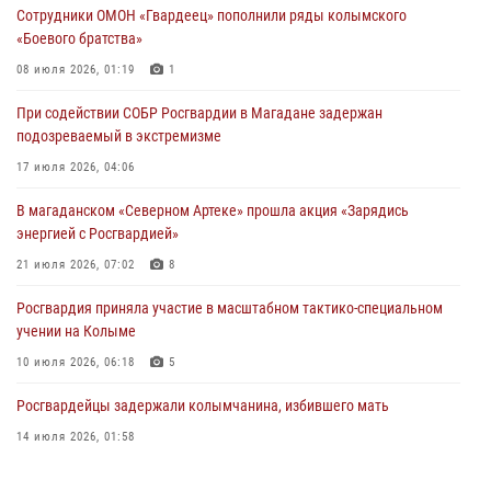
16 июля 2026, 03:27
6
Сотрудники ОМОН «Гвардеец» пополнили ряды колымского
«Боевого братства»
Начальник Главного штаба – первый заместитель директора
Росгвардии Герой России генерал-полковник Сергей Бойко
08 июля 2026, 01:19
1
поздравил связистов Росгвардии с профессиональным праздником
При содействии СОБР Росгвардии в Магадане задержан
15 июля 2026, 06:21
подозреваемый в экстремизме
Кинологический тандем из Магадана завоевал бронзу на
17 июля 2026, 04:06
соревнованиях Восточного округа Росгвардии
В магаданском «Северном Артеке» прошла акция «Зарядись
15 июля 2026, 04:34
5
энергией с Росгвардией»
21 июля 2026, 07:02
8
Росгвардия приняла участие в масштабном тактико-специальном
учении на Колыме
10 июля 2026, 06:18
5
Росгвардейцы задержали колымчанина, избившего мать
14 июля 2026, 01:58
Магаданские "Ястребы" стали победителями "Зарницы 2.0" на