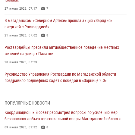
Колыме
27 июля 2026, 07:17
7
В магаданском «Северном Артеке» прошла акция «Зарядись
энергией с Росгвардией»
21 июля 2026, 07:02
8
Росгвардейцы пресекли антиобщественное поведение местных
жителей на улицах Палатки
20 июля 2026, 07:29
Руководство Управления Росгвардии по Магаданской области
поздравило подшефных кадет с победой в «Зарнице 2.0»
20 июля 2026, 04:02
8
При содействии СОБР Росгвардии в Магадане задержан
ПОПУЛЯРНЫЕ НОВОСТИ
подозреваемый в экстремизме
Координационный совет рассмотрел вопросы по усилению мер
17 июля 2026, 04:06
безопасности объектов социальной сферы Магаданской области
«Каникулы с Росгвардией» продолжаются на Колыме
09 июля 2026, 01:32
8