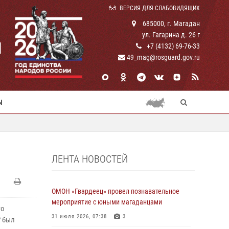
ВЕРСИЯ ДЛЯ СЛАБОВИДЯЩИХ
685000, г. Магадан
ул. Гагарина д. 26 г
И
+7 (4132) 69-76-33
49_mag@rosguard.gov.ru
Ы
ЛЕНТА НОВОСТЕЙ
ОМОН «Гвардеец» провел познавательное
мероприятие с юными магаданцами
го
31 июля 2026, 07:38
3
Р был