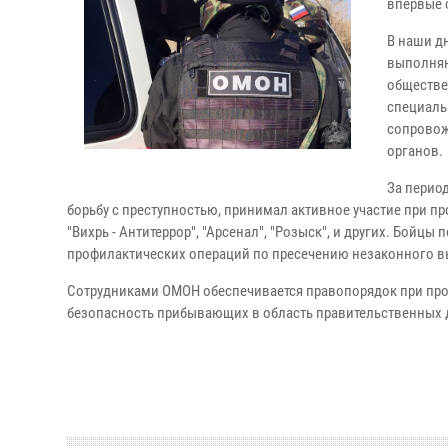
впервые 
В наши д
выполняю
обществе
специаль
сопровож
органов.
За перио
борьбу с преступностью, принимал активное участие при 
"Вихрь - Антитеррор", "Арсенал", "Розыск", и других. Бой
профилактических операций по пресечению незаконного в
Сотрудниками ОМОН обеспечивается правопорядок при про
безопасность прибывающих в область правительственных 