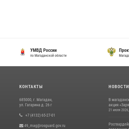
УМВД России
Прок
по Магаданской области
Магад
КОНТАКТЫ
НОВОСТ
685000, г. Магадан,
В магаданс
ул. Гагарина д. 26 г
акция «Заря
21 июля 2026,
+7 (4132) 65-27-01
Росгвардей
49_mag@rosguard.gov.ru