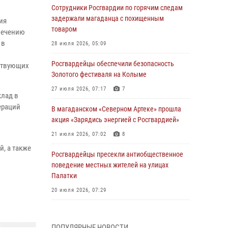
Сотрудники Росгвардии по горячим следам
задержали магаданца с похищенным
ия
товаром
печению
 в
28 июля 2026, 05:09
Росгвардейцы обеспечили безопасность
ствующих
Золотого фестиваля на Колыме
27 июля 2026, 07:17
7
клад в
ераций
В магаданском «Северном Артеке» прошла
акция «Зарядись энергией с Росгвардией»
21 июля 2026, 07:02
8
, а также
Росгвардейцы пресекли антиобщественное
поведение местных жителей на улицах
Палатки
20 июля 2026, 07:29
Руководство Управления Росгвардии по
Магаданской области поздравило
ПОПУЛЯРНЫЕ НОВОСТИ