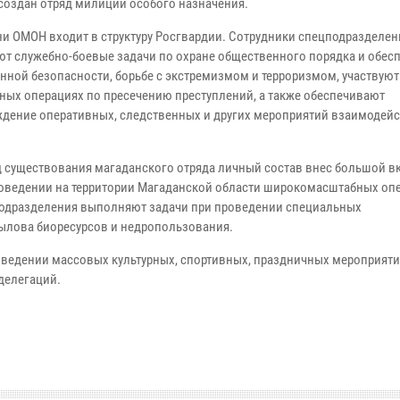
создан отряд милиции особого назначения.
ни ОМОН входит в структуру Росгвардии. Сотрудники спецподразделен
т служебно-боевые задачи по охране общественного порядка и обес
нной безопасности, борьбе с экстремизмом и терроризмом, участвуют
ных операциях по пресечению преступлений, а также обеспечивают
дение оперативных, следственных и других мероприятий взаимодей
д существования магаданского отряда личный состав внес большой в
проведении на территории Магаданской области широкомасштабных оп
цы подразделения выполняют задачи при проведении специальных
ылова биоресурсов и недропользования.
ведении массовых культурных, спортивных, праздничных мероприятий
делегаций.