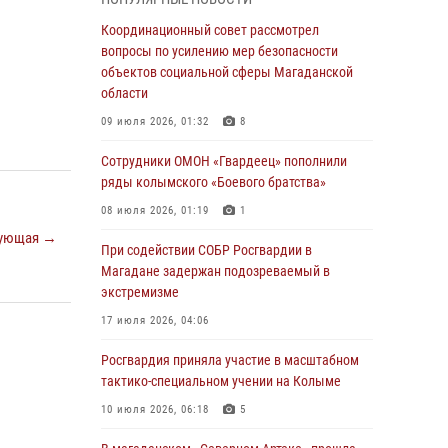
подшефных кадет с победой в «Зарнице 2.0»
Координационный совет рассмотрел
20 июля 2026, 04:02
8
вопросы по усилению мер безопасности
объектов социальной сферы Магаданской
При содействии СОБР Росгвардии в
области
Магадане задержан подозреваемый в
экстремизме
09 июля 2026, 01:32
8
17 июля 2026, 04:06
Сотрудники ОМОН «Гвардеец» пополнили
ряды колымского «Боевого братства»
«Каникулы с Росгвардией» продолжаются на
Колыме
08 июля 2026, 01:19
1
16 июля 2026, 03:27
6
ующая →
При содействии СОБР Росгвардии в
Магадане задержан подозреваемый в
Начальник Главного штаба – первый
экстремизме
заместитель директора Росгвардии Герой
России генерал-полковник Сергей Бойко
17 июля 2026, 04:06
поздравил связистов Росгвардии с
профессиональным праздником
Росгвардия приняла участие в масштабном
тактико-специальном учении на Колыме
15 июля 2026, 06:21
10 июля 2026, 06:18
5
Кинологический тандем из Магадана
завоевал бронзу на соревнованиях