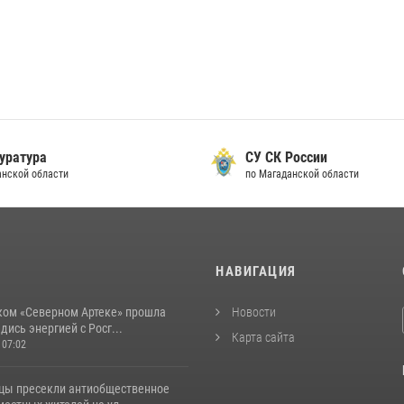
уратура
СУ СК России
анской области
по Магаданской области
И
НАВИГАЦИЯ
ком «Северном Артеке» прошла
Новости
дись энергией с Росг...
Карта сайта
 07:02
цы пресекли антиобщественное