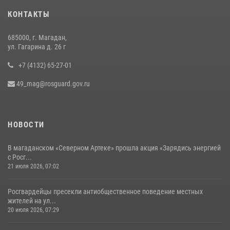
КОНТАКТЫ
Кинологический тандем из Магадана завоевал бронзу на
соревнованиях Восточного округа Росгвардии
685000, г. Магадан,
15 июля 2026, 04:34
5
ул. Гагарина д. 26 г
+7 (4132) 65-27-01
49_mag@rosguard.gov.ru
НОВОСТИ
В магаданском «Северном Артеке» прошла акция «Зарядись энергией
с Росг...
21 июля 2026, 07:02
Росгвардейцы пресекли антиобщественное поведение местных
жителей на ул...
20 июля 2026, 07:29