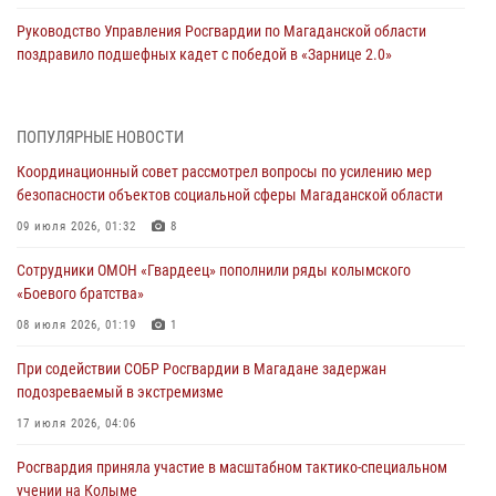
Руководство Управления Росгвардии по Магаданской области
поздравило подшефных кадет с победой в «Зарнице 2.0»
20 июля 2026, 04:02
8
При содействии СОБР Росгвардии в Магадане задержан
ПОПУЛЯРНЫЕ НОВОСТИ
подозреваемый в экстремизме
Координационный совет рассмотрел вопросы по усилению мер
17 июля 2026, 04:06
безопасности объектов социальной сферы Магаданской области
«Каникулы с Росгвардией» продолжаются на Колыме
09 июля 2026, 01:32
8
16 июля 2026, 03:27
6
Сотрудники ОМОН «Гвардеец» пополнили ряды колымского
«Боевого братства»
Начальник Главного штаба – первый заместитель директора
Росгвардии Герой России генерал-полковник Сергей Бойко
08 июля 2026, 01:19
1
поздравил связистов Росгвардии с профессиональным праздником
При содействии СОБР Росгвардии в Магадане задержан
15 июля 2026, 06:21
подозреваемый в экстремизме
Кинологический тандем из Магадана завоевал бронзу на
17 июля 2026, 04:06
соревнованиях Восточного округа Росгвардии
Росгвардия приняла участие в масштабном тактико-специальном
15 июля 2026, 04:34
5
учении на Колыме