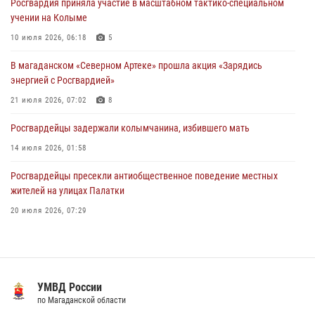
Росгвардия приняла участие в масштабном тактико-специальном
15 июля 2026, 06:21
учении на Колыме
Кинологический тандем из Магадана завоевал бронзу на
10 июля 2026, 06:18
5
соревнованиях Восточного округа Росгвардии
В магаданском «Северном Артеке» прошла акция «Зарядись
15 июля 2026, 04:34
5
энергией с Росгвардией»
21 июля 2026, 07:02
8
Росгвардейцы задержали колымчанина, избившего мать
14 июля 2026, 01:58
Росгвардейцы пресекли антиобщественное поведение местных
жителей на улицах Палатки
20 июля 2026, 07:29
Руководство Управления Росгвардии по Магаданской области
поздравило подшефных кадет с победой в «Зарнице 2.0»
20 июля 2026, 04:02
8
УМВД России
Кинологический тандем из Магадана завоевал бронзу на
по Магаданской области