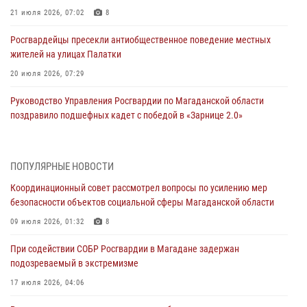
21 июля 2026, 07:02
8
Росгвардейцы пресекли антиобщественное поведение местных
жителей на улицах Палатки
20 июля 2026, 07:29
Руководство Управления Росгвардии по Магаданской области
поздравило подшефных кадет с победой в «Зарнице 2.0»
20 июля 2026, 04:02
8
При содействии СОБР Росгвардии в Магадане задержан
ПОПУЛЯРНЫЕ НОВОСТИ
подозреваемый в экстремизме
Координационный совет рассмотрел вопросы по усилению мер
17 июля 2026, 04:06
безопасности объектов социальной сферы Магаданской области
«Каникулы с Росгвардией» продолжаются на Колыме
09 июля 2026, 01:32
8
16 июля 2026, 03:27
6
При содействии СОБР Росгвардии в Магадане задержан
подозреваемый в экстремизме
Начальник Главного штаба – первый заместитель директора
Росгвардии Герой России генерал-полковник Сергей Бойко
17 июля 2026, 04:06
поздравил связистов Росгвардии с профессиональным праздником