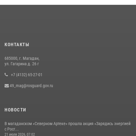
соревнованиях Восточного округа Росгвардии
15 июля 2026, 04:34
5
«Каникулы с Росгвардией» продолжаются на Колыме
16 июля 2026, 03:27
6
Росгвардейцы стали призерами первенства «Динамо» по
КОНТАКТЫ
служебному биатлону в Магадане
13 июля 2026, 07:31
8
685000, г. Магадан,
ул. Гагарина д. 26 г
+7 (4132) 65-27-01
49_mag@rosguard.gov.ru
НОВОСТИ
В магаданском «Северном Артеке» прошла акция «Зарядись энергией
с Росг...
21 июля 2026, 07:02